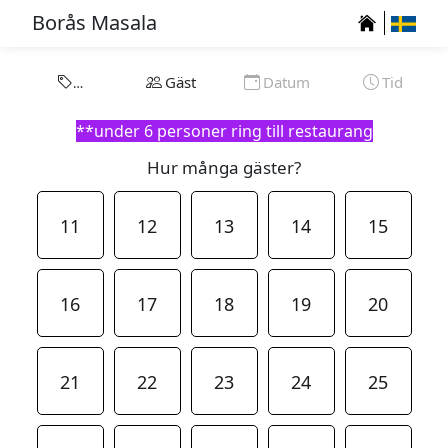
Borås Masala
Gäst
Datum
Tid
Festbokning
(Minst 40
**under 6 personer ring till restaurang
Personer)
Hur många gäster?
**under 40
personer ring
till restaurang
11
12
13
14
15
16
17
18
19
20
21
22
23
24
25